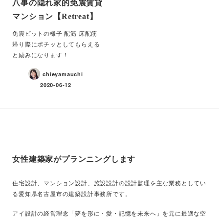
八事の隠れ家的免震賃貸
マンション【Retreat】
免震ピットの様子 配筋 床配筋
帰り際にポチッとしてもらえる
と励みになります！
chieyamauchi
2020-06-12
女性建築家がプランニングします
住宅設計、マンション設計、施設設計の設計監理を主な業務としてい
る愛知県名古屋市の建築設計事務所です。
アイ設計の経営理念「夢を形に・愛・記憶を未来へ」を元に最適な空