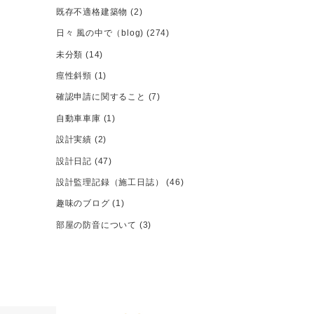
既存不適格建築物
(2)
日々 風の中で（blog)
(274)
未分類
(14)
痙性斜頸
(1)
確認申請に関すること
(7)
自動車車庫
(1)
設計実績
(2)
設計日記
(47)
設計監理記録（施工日誌）
(46)
趣味のブログ
(1)
部屋の防音について
(3)