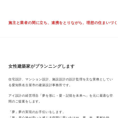
施主と業者の間に立ち、連携をとりながら、理想の住まいづく
女性建築家がプランニングします
住宅設計、マンション設計、施設設計の設計監理を主な業務としてい
る愛知県名古屋市の建築設計事務所です。
アイ設計の経営理念「夢を形に・愛・記憶を未来へ」を元に最適な空
間のご提案をします。
「夢」夢の実現のお手伝いをします。
「形」居心地が良いと感じる空間に思いをはせ、風、光、素材を紡