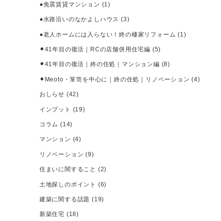
●免震賃貸マンション
(1)
●水路沿いのなかよしハウス
(3)
●老人ホームには入らない！終の棲家リフォーム
(1)
⚫︎41年目の復活｜RCの店舗併用住宅編
(5)
⚫︎41年目の復活｜終の住処｜マンション編
(8)
⚫︎Meoto・箪笥を中心に｜終の住処｜リノベーション
(4)
おしらせ
(42)
インプット
(19)
コラム
(14)
マンション
(4)
リノベーション
(9)
住まいに関すること
(2)
土地探しのポイント
(6)
建築に関する話題
(19)
新築住宅
(18)