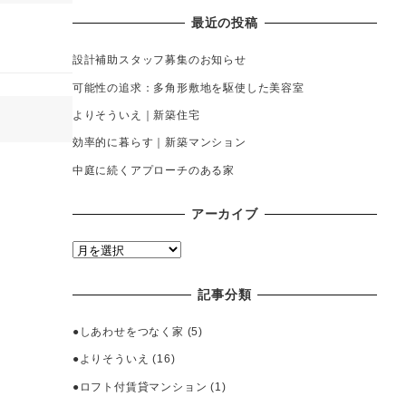
最近の投稿
設計補助スタッフ募集のお知らせ
可能性の追求：多角形敷地を駆使した美容室
よりそういえ｜新築住宅
効率的に暮らす｜新築マンション
中庭に続くアプローチのある家
アーカイブ
ア
ー
カ
記事分類
イ
ブ
●しあわせをつなく家
(5)
●よりそういえ
(16)
●ロフト付賃貸マンション
(1)