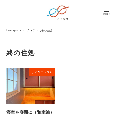
MENU
homepage
ブログ
終の住処
終の住処
リノベーション
寝室を客間に（和室編）