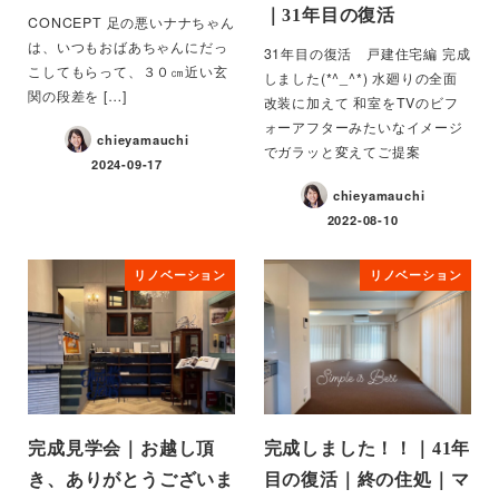
｜31年目の復活
CONCEPT 足の悪いナナちゃん
は、いつもおばあちゃんにだっ
31年目の復活 戸建住宅編 完成
こしてもらって、３０㎝近い玄
しました(*^_^*) 水廻りの全面
関の段差を […]
改装に加えて 和室をTVのビフ
ォーアフターみたいなイメージ
chieyamauchi
でガラッと変えてご提案
2024-09-17
chieyamauchi
2022-08-10
リノベーション
リノベーション
完成見学会｜お越し頂
完成しました！！｜41年
き、ありがとうございま
目の復活｜終の住処｜マ