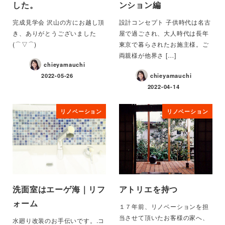
した。
ンション編
完成見学会 沢山の方にお越し頂
設計コンセプト 子供時代は名古
き、ありがとうございました
屋で過ごされ、大人時代は長年
(⌒▽⌒)
東京で暮らされたお施主様。ご
両親様が他界さ […]
chieyamauchi
2022-05-26
chieyamauchi
2022-04-14
リノベーション
リノベーション
洗面室はエーゲ海｜リフ
アトリエを持つ
ォーム
１７年前、リノベーションを担
当させて頂いたお客様の家へ、
水廻り改装のお手伝いです。.コ