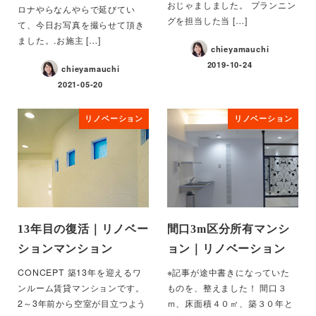
おじゃましました。 プランニン
ロナやらなんやらで延びてい
グを担当した当 […]
て、今日お写真を撮らせて頂き
ました。.お施主 […]
chieyamauchi
2019-10-24
chieyamauchi
2021-05-20
リノベーション
リノベーション
13年目の復活｜リノベー
間口3m区分所有マンシ
ションマンション
ョン｜リノベーション
CONCEPT 築13年を迎えるワ
※記事が途中書きになっていた
ンルーム賃貸マンションです。
ものを、整えました！ 間口３
2～3年前から空室が目立つよう
ｍ、床面積４０㎡、築３０年と