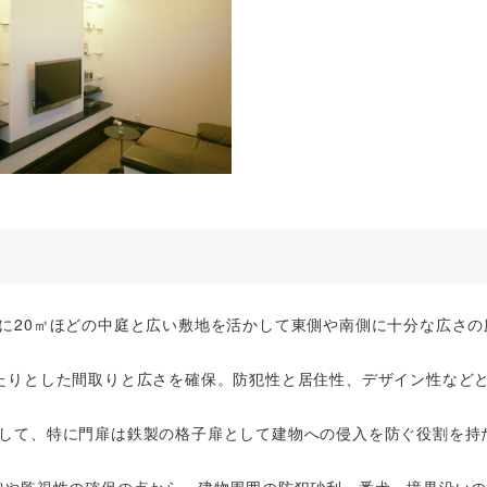
に20㎡ほどの中庭と広い敷地を活かして東側や南側に十分な広さの
たりとした間取りと広さを確保。防犯性と居住性、デザイン性など
して、特に門扉は鉄製の格子扉として建物への侵入を防ぐ役割を持