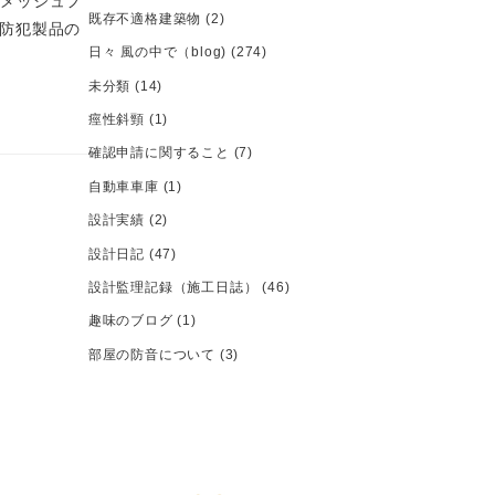
のメッシュフ
既存不適格建築物
(2)
防犯製品の
日々 風の中で（blog)
(274)
未分類
(14)
痙性斜頸
(1)
確認申請に関すること
(7)
自動車車庫
(1)
設計実績
(2)
設計日記
(47)
設計監理記録（施工日誌）
(46)
趣味のブログ
(1)
部屋の防音について
(3)