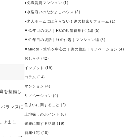
●免震賃貸マンション
(1)
●水路沿いのなかよしハウス
(3)
●老人ホームには入らない！終の棲家リフォーム
(1)
⚫︎41年目の復活｜RCの店舗併用住宅編
(5)
⚫︎41年目の復活｜終の住処｜マンション編
(8)
⚫︎Meoto・箪笥を中心に｜終の住処｜リノベーション
(4)
おしらせ
(42)
インプット
(19)
コラム
(14)
マンション
(4)
庭を整備し
リノベーション
(9)
住まいに関すること
(2)
とバランスに
土地探しのポイント
(6)
たせまし
建築に関する話題
(19)
新築住宅
(18)