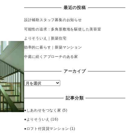
最近の投稿
設計補助スタッフ募集のお知らせ
可能性の追求：多角形敷地を駆使した美容室
よりそういえ｜新築住宅
効率的に暮らす｜新築マンション
中庭に続くアプローチのある家
アーカイブ
ア
ー
カ
記事分類
イ
ブ
●しあわせをつなく家
(5)
●よりそういえ
(16)
●ロフト付賃貸マンション
(1)