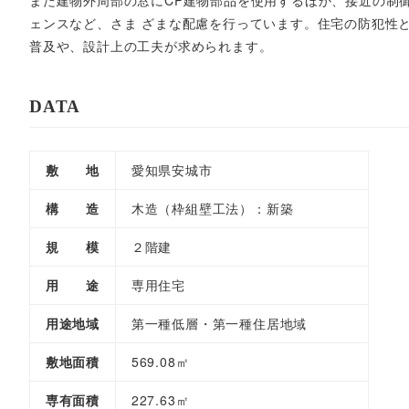
また建物外周部の窓にCP建物部品を使用するほか、接近の制
ェンスなど、さま ざまな配慮を行っています。住宅の防犯性
普及や、設計上の工夫が求められます。
DATA
敷 地
愛知県安城市
構 造
木造（枠組壁工法）：新築
規 模
２階建
用 途
専用住宅
用途地域
第一種低層・第一種住居地域
敷地面積
569.08㎡
専有面積
227.63㎡