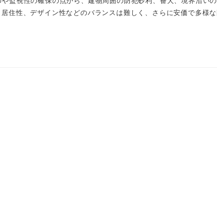
御や監視性の確保の点から、建物周囲の防犯砂利、番犬、境界沿い
と居住性、デザイン性などのバランスは難しく、さらに安価で多様な