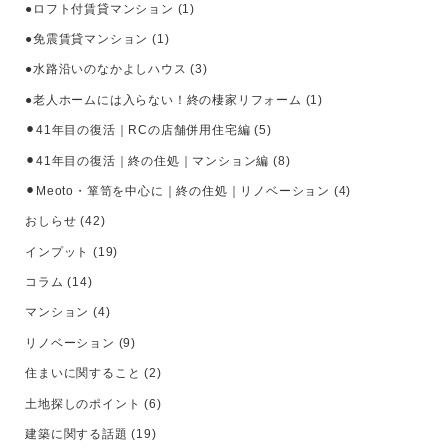
●ロフト付賃貸マンション
(1)
●免震賃貸マンション
(1)
●水路沿いのなかよしハウス
(3)
●老人ホームには入らない！終の棲家リフォーム
(1)
⚫︎41年目の復活｜RCの店舗併用住宅編
(5)
⚫︎41年目の復活｜終の住処｜マンション編
(8)
⚫︎Meoto・箪笥を中心に｜終の住処｜リノベーション
(4)
おしらせ
(42)
インプット
(19)
コラム
(14)
マンション
(4)
リノベーション
(9)
住まいに関すること
(2)
土地探しのポイント
(6)
建築に関する話題
(19)