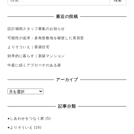
検索
索
最近の投稿
設計補助スタッフ募集のお知らせ
可能性の追求：多角形敷地を駆使した美容室
よりそういえ｜新築住宅
効率的に暮らす｜新築マンション
中庭に続くアプローチのある家
アーカイブ
ア
ー
カ
記事分類
イ
ブ
●しあわせをつなく家
(5)
●よりそういえ
(16)