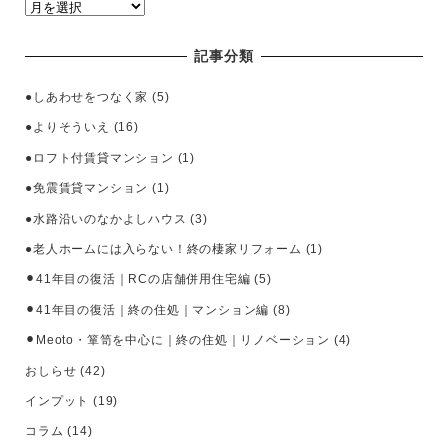
ア
ー
カ
記事分類
イ
ブ
●しあわせをつなく家
(5)
●よりそういえ
(16)
●ロフト付賃貸マンション
(1)
●免震賃貸マンション
(1)
●水路沿いのなかよしハウス
(3)
●老人ホームには入らない！終の棲家リフォーム
(1)
⚫︎41年目の復活｜RCの店舗併用住宅編
(5)
⚫︎41年目の復活｜終の住処｜マンション編
(8)
⚫︎Meoto・箪笥を中心に｜終の住処｜リノベーション
(4)
おしらせ
(42)
インプット
(19)
コラム
(14)