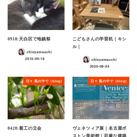
0918:天白区で地鎮祭
こどもさんの学習机｜キシ
ル｜
chieyamauchi
2015-09-18
chieyamauchi
2020-09-04
日々 風の中で（blog)
日々 風の中で（blog)
0428:着工の立会
ヴェネツィア展｜名古屋ボ
ストン美術館｜荘厳な建築